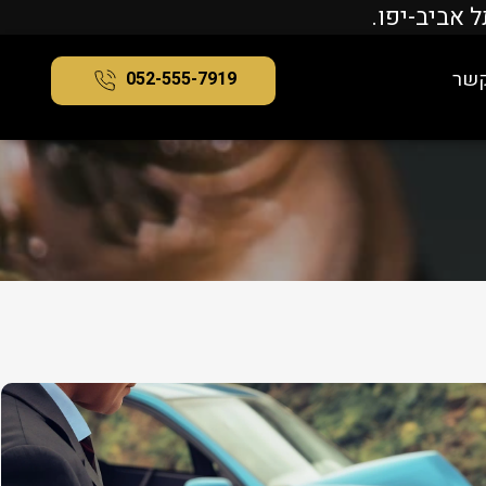
קשר
052-555-7919