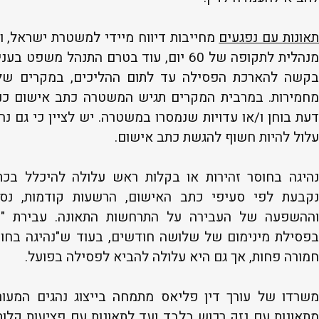
אונות עם נפגעים
מחייבות דיווח מיידי למשטרת ישראל, ו
מנהלית לתקופה של 60 יום, עוד בטרם התנהל מש
בקשה להארכת הפסילה עד לתום ההליכים, במקרים של 
מחמירות. במרבית המקרים תגיש המשטרה כתב אישום כנ
דעת בוחן ו/או עדויות שנמסרו במשטרה. יש לציין כי גם נ
עלול להיות חשוף להגשת כתב אישום.
נהיגה בחוסר זהירות או בקלות ראש עלולה להיכלל בכ
נקבעת לפי סעיפי כתב האישום, הרשעות קודמות, נסי
וההשפעה של העבירה על התרחשות התאונה. עבירת "נ
בפסילת מינימום של שלושה חודשים, בעוד ש"נהיגה בחוס
חמורה פחות, אך גם היא עלולה להביא לפסילה בפועל.
משרדו של עורך דין פליאס מתמחה בייצוג נהגים המעור
מתאונות עם נזק רכוש בלבד ועד לתאונות עם פציעות קלות