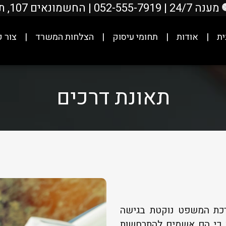
מענה 24/7
|
052-555-7919
| החשמונאים 107, תל אביב-יפו.
ית
אודות
תחומי עיסוק
הצלחות המשרד
צור 
תאונת דרכים
ערכת המשפט נוקטת בגישה
א כי הם אשמים להתרחשות