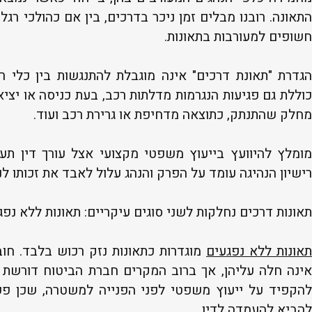
התאונה. רובנו מבלים זמן ניכר בדרכים, בין אם כהולכי רגל,
חשופים למעורבות בתאונות.
הגדרת "תאונת דרכים" אינה מוגבלת להתנגשות בין כלי ר
כוללת גם פגיעות הנגרמות מדלתות רכב, בעת כניסה או יצי
מחלק שהתנתק, כתוצאה מדחיפת או גרירת רכב ועוד.
מומלץ להיוועץ בייעוץ משפטי מקצועי אצל עורך דין תעב
רישיון הנהיגה עומד על הפרק והנהג עלול לאבד את זכותו לנה
תאונות דרכים נחלקות לשני סוגים עיקריים: תאונות ללא נפג
אונות ללא נפגעים
מוגדרות כתאונות נזק רכוש בלבד. חו
אינה חלה עליהן, אך ברוב המקרים חברת הביטוח דורשת 
להקפיד על ייעוץ משפטי לפני הפנייה למשטרה, שכן פע
להביא להעמדה לדין.