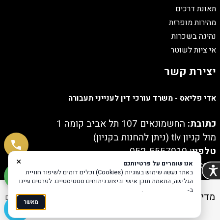
תאונת דרכים
מהירות מופרזת
נהיגה בשכרות
אי ציות לשוטר
יצירת קשר
אדי פליאס - משרד עורכי דין לענייני תעבורה
כתובת:
החשמונאים 107 תל אביב קומה 1
מול קניון tlv (ניתן להחנות בקניון)
טלפון:
052-5557919
×
Email:
ediplyas@gmail.com
אנו שומרים על פרטיותכם
באתר נעשה שימוש בעוגיות (Cookies) וכלים דומים לשיפור חוויית
הגלישה, התאמת תוכן אישי וביצוע ניתוחים סטטיסטיים. לפרטים עיינו
ב-
מדיניות הפרטיות
.
מדיניות פרטיות
הצהרת נגישות
Coi בניית אתרים
מאשר