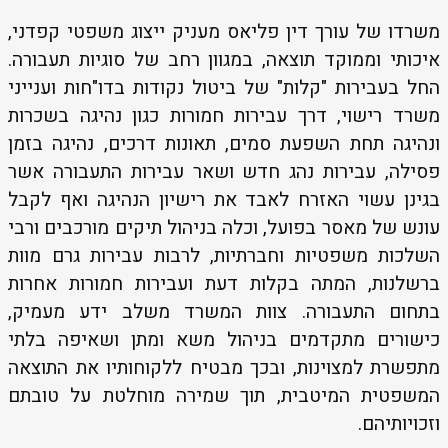
משרדו של עורך דין פליאס מעניק ייצוג משפטי קפדני,
איכותי וממוקד תוצאה, במגוון רחב של סוגיות תעבורה.
החל בעבירות "קלות" של ביטול נקודות בדו"חות וענייני
משרד רישוי, דרך עבירות חמורות כגון נהיגה בשכרות
ונהיגה תחת השפעת סמים, תאונות דרכים, נהיגה בזמן
פסילה, עבירות נהג חדש ושאר עבירות התעבורה אשר
בגינן עשוי האזרח לאבד את רישיון הנהיגה ואף לקבל
עונש של מאסר בפועל, וכלה בניהול תיקים מורכבים ורבי
השלכות משפטיות וחברתיות, לרבות עבירות גרם מוות
ברשלנות, המתה בקלות דעת ועבירות חמורות אחרות
בתחום התעבורה. צוות המשרד משלב ידע מעמיק,
כישורים מתקדמים בניהול משא ומתן ושאיפה בלתי
מתפשרת למצוינות, ובכך מבטיח ללקוחותיו את התוצאה
המשפטית המיטבית, תוך שמירה מוחלטת על טובתם
וזכויותיהם.